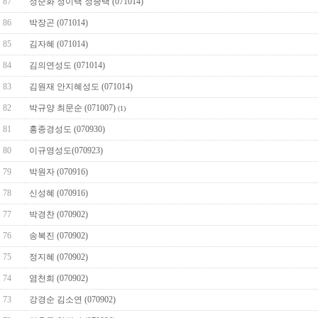
87
정순화 정이택 정종택 (071014)
86
박장곤 (071014)
85
김자혜 (071014)
84
김의연성도 (071014)
83
김원재 안지혜성도 (071014)
82
박규양 최문순 (071007)
(1)
81
홍종경성도 (070930)
80
이규영성도(070923)
79
박원자 (070916)
78
신성혜 (070916)
77
박경찬 (070902)
76
송복진 (070902)
75
정지혜 (070902)
74
염천희 (070902)
73
강경순 김소연 (070902)