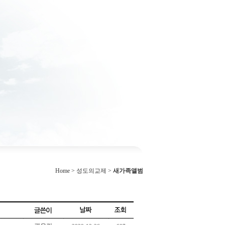
Home > 성도의교제 >
새가족앨범