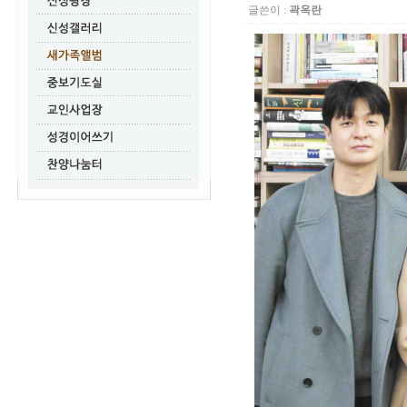
글쓴이 :
곽옥란