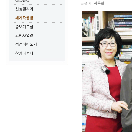
글쓴이 :
곽옥란